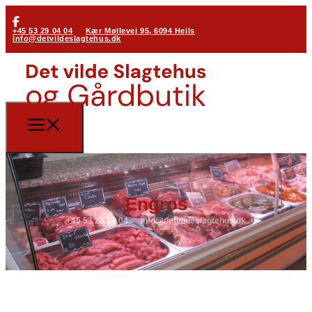
+45 53 29 04 04
Kær Møllevej 95, 6094 Hejls
Info@detvildeslagtehus.dk
Engros
+45 53 29 04 04
Info@detvildeslagtehus.dk